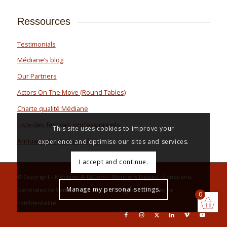
Ressources
Testimonials
Médiane’s blog
Our Partners
Actors On The Move (Round Tables)
Charte qualité Médiane
Liste des festivals professionnels
This site uses cookies to improve your
Annuaire de photographes
experience and optimise our sites and services.
I accept and continue.
© Copyright - Médiane-Art&Com' -
Mentions légales
-
Conditions
Manage my personal settings.
Générales de Vente et d’Utilisation en ligne
-
Politique de
0
confidentialité