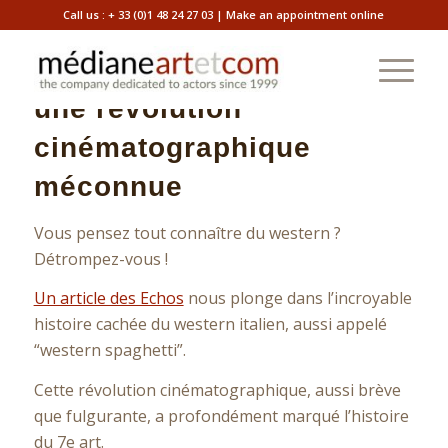
Call us :
+ 33 (0)1 48 24 27 03
|
Make an appointment online
Le western spaghetti :
une révolution
cinématographique
méconnue
Vous pensez tout connaître du western ?
Détrompez-vous !
Un article des Echos
nous plonge dans l’incroyable
histoire cachée du western italien, aussi appelé
“western spaghetti”.
Cette révolution cinématographique, aussi brève
que fulgurante, a profondément marqué l’histoire
du 7e art.