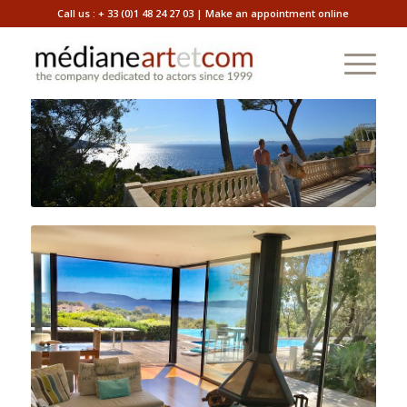
Call us :
+ 33 (0)1 48 24 27 03
|
Make an appointment online