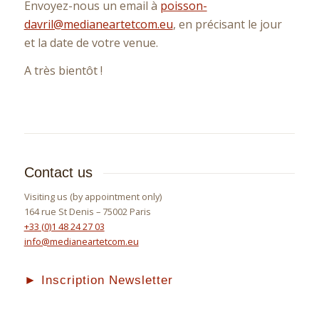
Envoyez-nous un email à
poisson-
davril@medianeartetcom.eu
, en précisant le jour
et la date de votre venue.
A très bientôt !
Contact us
Visiting us (by appointment only)
164 rue St Denis – 75002 Paris
+33 (0)1 48 24 27 03
info@medianeartetcom.eu
► Inscription Newsletter