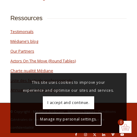
Ressources
Testimonials
Médiane’s blog
Our Partners
Actors On The Move (Round Tables)
Charte qualité Médiane
Liste des festivals professionnels
This site uses cookies to improve your
Annuaire de photographes
experience and optimise our sites and services.
I accept and continue.
© Copyright - Médiane-Art&Com' -
Mentions légales
-
Conditions
Manage my personal settings.
Générales de Vente et d’Utilisation en ligne
-
Politique de
0
confidentialité