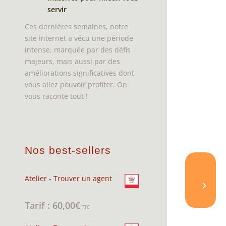
servir
Ces dernières semaines, notre
site internet a vécu une période
intense, marquée par des défis
majeurs, mais aussi par des
améliorations significatives dont
vous allez pouvoir profiter. On
vous raconte tout !
Nos best-sellers
Atelier - Trouver un agent
60,00
€
Note
4.95
sur 5
TTC