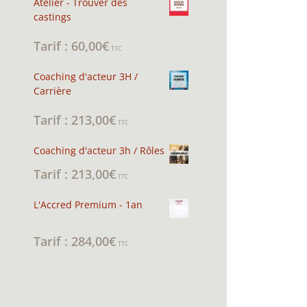
Atelier - Trouver des
castings
60,00
€
Note
4.94
sur 5
TTC
Coaching d'acteur 3H /
Carrière
213,00
€
Note
5.00
sur 5
TTC
Coaching d'acteur 3h / Rôles
213,00
€
TTC
L'Accred Premium - 1an
284,00
€
Note
5.00
sur 5
TTC