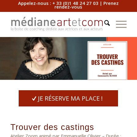
Appelez-nous :
+ 33 (0)1 48 24 27 03
|
Prenez
rendez-vous
JE RÉSERVE MA PLACE !
Trouver des castings
Atelier Zoom animé par Emmanuelle Olivier – Durée :