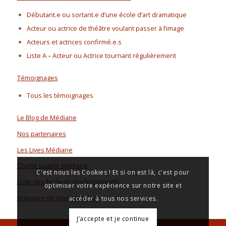
Débutant.e ou sortant.e d’une école d’art dramatique
Acteur ou actrice de théâtre voulant passer à l’image
Acteurs et actrices confirmé.e.s
Liste A – Acteur ou Actrice tournant régulièrement
Témoignages
Tous les témoignages
Le Blog de Médiane
Nos partenaires
Les Lives Médiane
Charte qualité Médiane
C'est nous les Cookies ! Et si on est là, c'est pour
Liste des festivals professionnels
optimiser votre expérience sur notre site et
Annuaire de photographes
accéder à tous nos services.
J’accepte et je continue