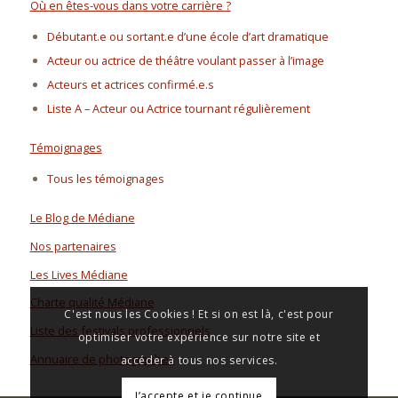
Où en êtes-vous dans votre carrière ?
Débutant.e ou sortant.e d’une école d’art dramatique
Acteur ou actrice de théâtre voulant passer à l’image
Acteurs et actrices confirmé.e.s
Liste A – Acteur ou Actrice tournant régulièrement
Témoignages
Tous les témoignages
Le Blog de Médiane
Nos partenaires
Les Lives Médiane
Charte qualité Médiane
C'est nous les Cookies ! Et si on est là, c'est pour
Liste des festivals professionnels
optimiser votre expérience sur notre site et
Annuaire de photographes
accéder à tous nos services.
J’accepte et je continue