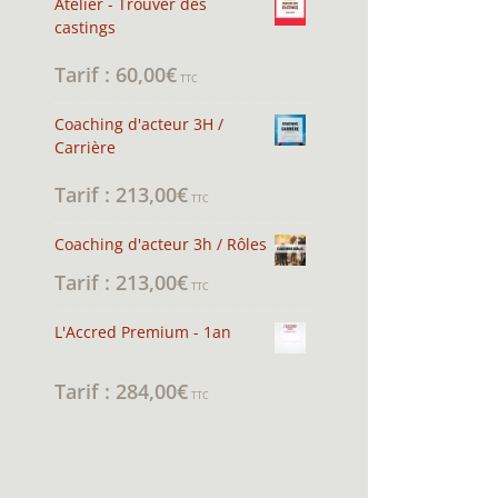
Atelier - Trouver des
castings
60,00
€
Note
4.94
sur 5
TTC
Coaching d'acteur 3H /
Carrière
213,00
€
Note
5.00
sur 5
TTC
Coaching d'acteur 3h / Rôles
213,00
€
TTC
L'Accred Premium - 1an
284,00
€
Note
5.00
sur 5
TTC