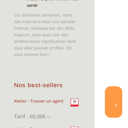
servir
Ces dernières semaines, notre
site internet a vécu une période
intense, marquée par des défis
majeurs, mais aussi par des
améliorations significatives dont
vous allez pouvoir profiter. On
vous raconte tout !
Nos best-sellers
Atelier - Trouver un agent
60,00
€
Note
4.95
sur 5
TTC