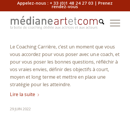
Appelez-nous :
+ 33 (0)1 48 24 27 03
|
Prenez
Qu’est-ce que le
rendez-vous
Coaching Carrière ?
CONSEIL
Le Coaching Carrière, c’est un moment que vous
vous accordez pour vous poser avec un.e coach, et
pour vous poser les bonnes questions, réfléchir à
vos vraies envies, définir des objectifs à court,
moyen et long terme et mettre en place une
stratégie pour les atteindre.
Lire la suite
29 JUIN 2022