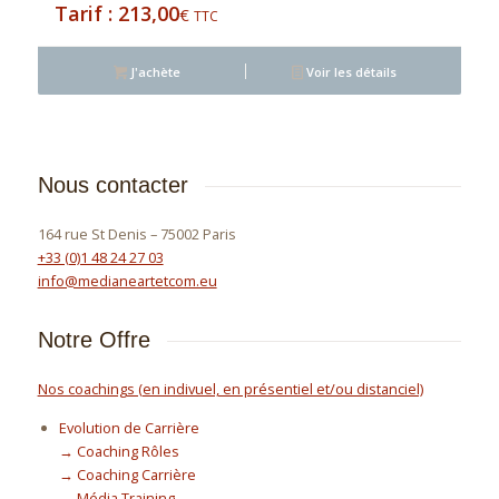
213,00
€
TTC
J'achète
Voir les détails
Nous contacter
164 rue St Denis – 75002 Paris
+33 (0)1 48 24 27 03
info@medianeartetcom.eu
Notre Offre
Nos coachings (en indivuel, en présentiel et/ou distanciel)
Evolution de Carrière
→ Coaching Rôles
→ Coaching Carrière
→ Média Training