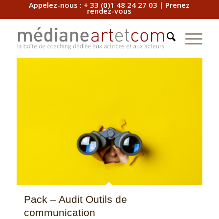
Appelez-nous :
+ 33 (0)1 48 24 27 03
|
Prenez
Trier par
Par défaut
rendez-vous
Afficher
15 Produits par page
Pack – Audit Outils de
communication