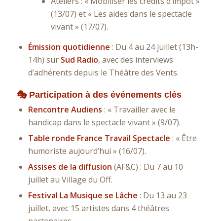
Ateliers :
« Mobiliser les crédits d’impôt »
(13/07) et
« Les aides dans le spectacle
vivant »
(17/07).
Émission quotidienne
: Du 4 au 24 juillet (13h-
14h) sur
Sud Radio
, avec des interviews
d’adhérents depuis le Théâtre des Vents.
🎭 Participation à des événements clés
Rencontre Audiens
:
« Travailler avec le
handicap dans le spectacle vivant »
(9/07).
Table ronde France Travail Spectacle
:
« Être
humoriste aujourd’hui »
(16/07).
Assises de la diffusion
(AF&C) : Du 7 au 10
juillet au Village du Off.
Festival
La Musique se Lâche
: Du 13 au 23
juillet, avec 15 artistes dans 4 théâtres
partenaires.