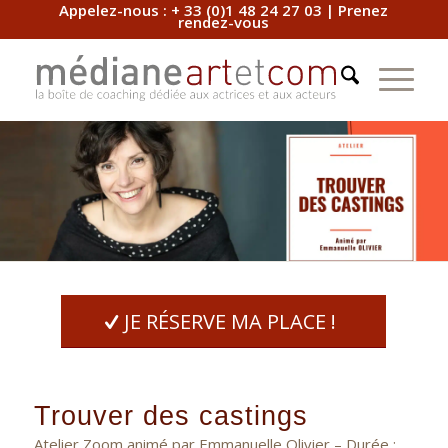
Appelez-nous :
+ 33 (0)1 48 24 27 03
|
Prenez
rendez-vous
JE RÉSERVE MA PLACE !
Trouver des castings
Atelier Zoom animé par Emmanuelle Olivier – Durée :