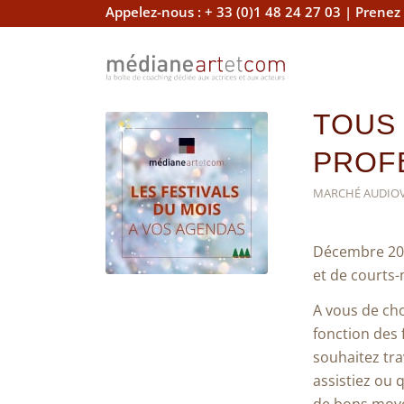
Appelez-nous :
+ 33 (0)1 48 24 27 03
|
Prenez
TOUS 
PROF
MARCHÉ AUDIOV
Décembre 202
et de courts-
A vous de cho
fonction des 
souhaitez tra
assistiez ou 