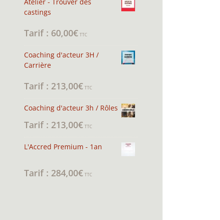
Atelier - Trouver des
castings
60,00
€
Note
4.94
sur 5
TTC
Coaching d'acteur 3H /
Carrière
213,00
€
Note
5.00
sur 5
TTC
Coaching d'acteur 3h / Rôles
213,00
€
TTC
L'Accred Premium - 1an
284,00
€
Note
5.00
sur 5
TTC