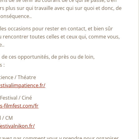
s de se tenir au courant de ce qui se passe, d’en
rs plus sur qui travaille avec qui sur quoi et donc, de
conséquence..
les occasions pour rester en contact, et bien sûr
ou rencontrer toutes celles et ceux qui, comme vous,
..
z de ces opportunités, de près ou de loin,
 :
tience / Théatre
stivalimpatience.fr/
Festival / Ciné
cs-filmfest.com/fr
l / CM
estivalnikon.fr/
e savez pas comment vous y prendre pour organiser