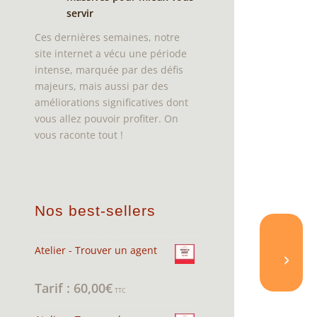
servir
Ces dernières semaines, notre
site internet a vécu une période
intense, marquée par des défis
majeurs, mais aussi par des
améliorations significatives dont
vous allez pouvoir profiter. On
vous raconte tout !
Nos best-sellers
Atelier - Trouver un agent
60,00
€
Note
4.95
sur 5
TTC