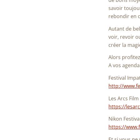
de bons moyen
savoir toujou
rebondir en 
Autant de bel
voir, revoir 
créer la magie
Alors profite
A vos agendas
Festival Impa
http://www.fe
Les Arcs Film 
https://lesar
Nikon Festiva
https://www.f
Et si vous n