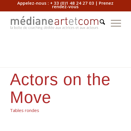
Appelez-nous :
+ 33 (0)1 48 24 27 03
|
Prenez
rendez-vous
Actors on the
Move
Tables rondes