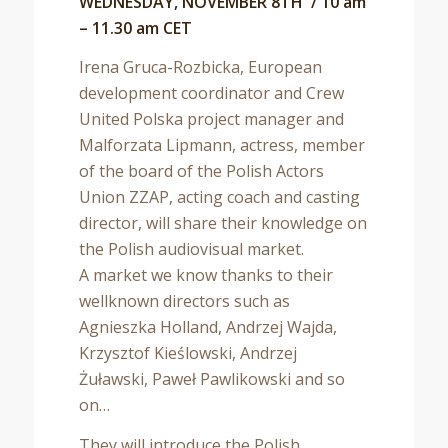
WEDNESDAY, NOVEMBER 8TH / 10 am
– 11.30 am CET
Irena Gruca-Rozbicka, European
development coordinator and Crew
United Polska project manager and
Malforzata Lipmann, actress, member
of the board of the Polish Actors
Union ZZAP, acting coach and casting
director, will share their knowledge on
the Polish audiovisual market.
A market we know thanks to their
wellknown directors such as
Agnieszka Holland, Andrzej Wajda,
Krzysztof Kieślowski, Andrzej
Żuławski, Paweł Pawlikowski and so
on…
They will introduce the Polish