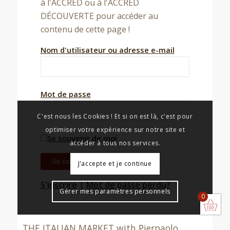
à l'ACCRED ou à l'ACCRED
DÉCOUVERTE pour accéder au
Témoignages
contenu de cette page !
Tous les témoignages
Nom d'utilisateur ou adresse e-mail
Le Blog de Médiane
Nos partenaires
Les Lives Médiane
Mot de passe
Charte qualité Médiane
C'est nous les Cookies ! Et si on est là, c'est pour
Liste des festivals professionnels
optimiser votre expérience sur notre site et
Se souvenir de moi
Annuaire de photographes
accéder à tous nos services.
J’accepte et je continue
© Copyright - Médiane-Art&Com' -
Mentions légales
-
Conditions
S'inscrire
|
Mot de passe perdu?
Gérer mes paramètres personnels
Générales de Vente et d’Utilisation en ligne
-
Politique de
0
confidentialité
THE ITALIAN MARKET with Pierpaolo