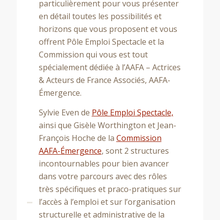
particulièrement pour vous présenter
→ Coaching Rôles
en détail toutes les possibilités et
→ Coaching Carrière
horizons que vous proposent et vous
→ Média Training
→ Développer sa carrière artistique (financements Afdas ou
offrent Pôle Emploi Spectacle et la
France Travail)
Commission qui vous est tout
→ Selftape, essai, acting (financements Afdas ou France
spécialement dédiée à l’AAFA – Actrices
Travail)
& Acteurs de France Associés, AAFA-
→ Bilan de compétences (financement CPF)
É
mergence.
Coaching Rôles
Sylvie Even de
Pôle Emploi Spectacle,
Stages (en groupe, par zoom ou en présentiel)
ainsi que Gisèle Worthington et Jean-
Stage Accent and Acting Traing – L’anglais dans un contexte
François Hoche de la
Commission
professionnel (financement CPF)
AAFA-
É
mergence
, sont 2 structures
Stage Bien se préparer pour réussir ses castings
incontournables pour bien avancer
Stage Selftape, essais et acting
dans votre parcours avec des rôles
Stage Développer sa carrière / son projet artistique
très spécifiques et praco-pratiques sur
l’accès à l’emploi et sur l’organisation
L’accred, l’abonnement qui booste votre Carrière (podcasts)
structurelle et administrative de la