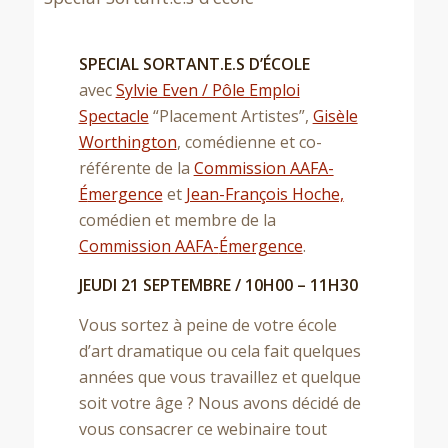
SPECIAL SORTANT.E.S D’
É
COLE
avec
Sylvie Even / Pôle Emploi
Spectacle
“Placement Artistes”,
Gisèle
Worthington
, comédienne et co-
référente de la
Commission AAFA-
É
mergence
et
Jean-François Hoche,
comédien et membre de la
Nous contacter
Commission AAFA-
É
mergence
.
164 rue St Denis – 75002 Paris
JEUDI 21 SEPTEMBRE / 10H00 – 11H30
+33 (0)1 48 24 27 03
info@medianeartetcom.eu
Vous sortez à peine de votre école
d’art dramatique ou cela fait quelques
Notre Offre
années que vous travaillez et quelque
soit votre âge ? Nous avons décidé de
Nos coachings (en indivuel, en présentiel et/ou distanciel)
vous consacrer ce webinaire tout
Evolution de Carrière