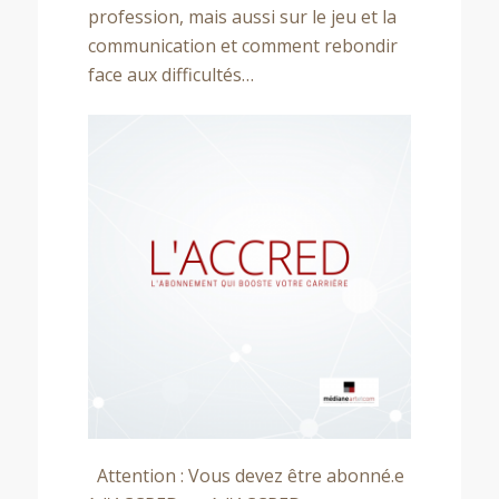
Des conseils en podcast (votre coach dans vos oreilles)
profession, mais aussi sur le jeu et la
Des séances Questions-Réponses en groupe
communication et comment rebondir
Des Webinaires
face aux difficultés…
Le Replay Actors On The Move avec nos invité.e.s
Des avantages partenaires
Les ateliers (en groupe, par zoom)
Atelier Trouver un Agent
Atelier Trouver des Castings
Ressources
Où en êtes-vous dans votre carrière ?
Débutant.e ou sortant.e d’une école d’art dramatique
Acteur ou actrice de théâtre voulant passer à l’image
Acteurs et actrices confirmé.e.s
Attention : Vous devez être abonné.e
Liste A – Acteur ou Actrice tournant régulièrement