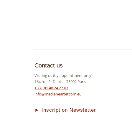
Contact us
Visiting us (by appointment only)
164 rue St Denis – 75002 Paris
+33 (0)1 48 24 27 03
info@medianeartetcom.eu
► Inscription Newsletter