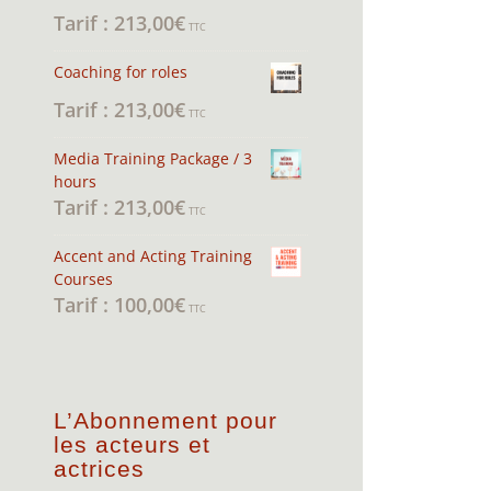
213,00
€
Rated
5.00
out
TTC
of 5
Coaching for roles
213,00
€
TTC
Media Training Package / 3
hours
213,00
€
TTC
Accent and Acting Training
Courses
100,00
€
TTC
L’Abonnement pour
les acteurs et
actrices