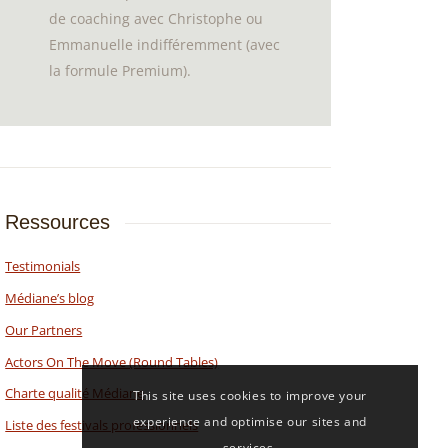
de coaching avec Christophe ou
Emmanuelle indifféremment (avec
la formule Premium).
Ressources
Testimonials
Médiane’s blog
Our Partners
Actors On The Move (Round Tables)
Charte qualité Médiane
This site uses cookies to improve your
experience and optimise our sites and
Liste des festivals professionnels
services.