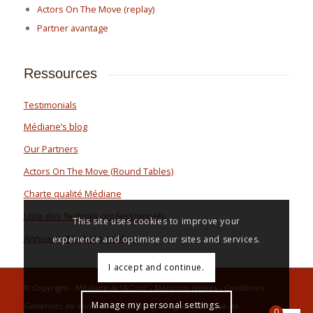
Actors On The Move (replay)
Partner avantage
Ressources
Testimonials
Médiane’s blog
Our Partners
Actors On The Move (Round Tables)
Charte qualité Médiane
Liste des festivals professionnels
This site uses cookies to improve your
Annuaire de photographes
experience and optimise our sites and services.
I accept and continue.
© Copyright - Médiane-Art&Com' -
Mentions légales
-
Conditions
Manage my personal settings.
Générales de Vente et d’Utilisation en ligne
-
Politique de
0