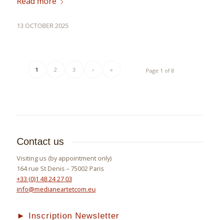
Read more
13 OCTOBER 2025
1
2
3
›
»
Page 1 of 8
Contact us
Visiting us (by appointment only)
164 rue St Denis – 75002 Paris
+33 (0)1 48 24 27 03
info@medianeartetcom.eu
► Inscription Newsletter