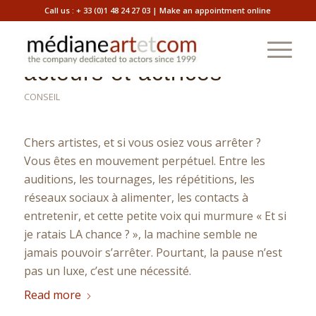
Prendre le large : l’art
Call us :
+ 33 (0)1 48 24 27 03
|
Make an appointment online
de la pause pour les
acteurs et actrices
CONSEIL
Chers artistes, et si vous osiez vous arrêter ?
Vous êtes en mouvement perpétuel. Entre les
auditions, les tournages, les répétitions, les
réseaux sociaux à alimenter, les contacts à
entretenir, et cette petite voix qui murmure « Et si
je ratais LA chance ? », la machine semble ne
jamais pouvoir s’arrêter. Pourtant, la pause n’est
pas un luxe, c’est une nécessité.
Read more