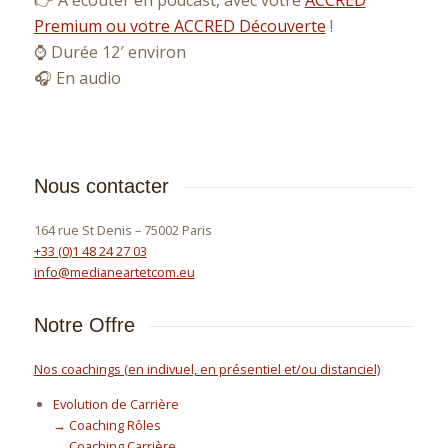
👉 A écouter en podcast, avec votre
ACCRED
Premium ou votre ACCRED Découverte
!
⌚ Durée 12′ environ
🎧 En audio
Nous contacter
164 rue St Denis – 75002 Paris
+33 (0)1 48 24 27 03
info@medianeartetcom.eu
Notre Offre
Nos coachings (en indivuel, en présentiel et/ou distanciel)
Evolution de Carrière
→ Coaching Rôles
→ Coaching Carrière