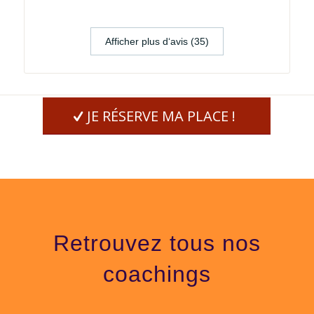
Afficher plus d‘avis (35)
JE RÉSERVE MA PLACE !
Nous contacter
164 rue St Denis – 75002 Paris
+33 (0)1 48 24 27 03
info@medianeartetcom.eu
Retrouvez tous nos
Notre Offre
coachings
Nos coachings (en indivuel, en présentiel et/ou distanciel)
Evolution de Carrière