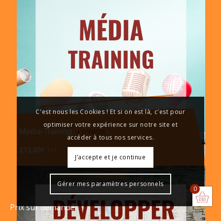
Témoignages
Tous les témoignages
Le Blog de Médiane
Nos partenaires
Les Lives Médiane
Charte qualité Médiane
C'est nous les Cookies ! Et si on est là, c'est pour
Liste des festivals professionnels
optimiser votre expérience sur notre site et
Media-Training
Annuaire de photographes
accéder à tous nos services.
213,00
€
TTC
J’accepte et je continue
© Copyright - Médiane-Art&Com' -
Mentions légales
-
Conditions
Gérer mes paramètres personnels
Générales de Vente et d’Utilisation en ligne
-
Politique de
0
confidentialité