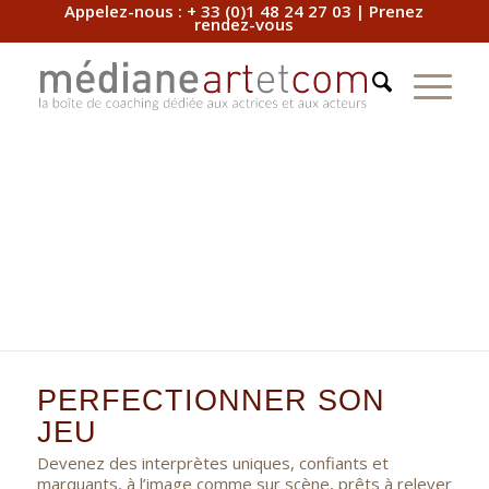
Appelez-nous :
+ 33 (0)1 48 24 27 03
|
Prenez
rendez-vous
PERFECTIONNER SON
JEU
Devenez des interprètes uniques, confiants et
marquants, à l’image comme sur scène, prêts à relever