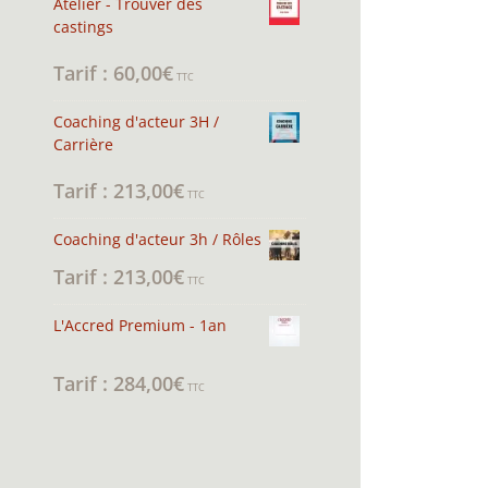
Atelier - Trouver des
castings
60,00
€
Note
4.94
sur 5
TTC
Coaching d'acteur 3H /
Carrière
213,00
€
Note
5.00
sur 5
TTC
Coaching d'acteur 3h / Rôles
213,00
€
TTC
L'Accred Premium - 1an
284,00
€
Note
5.00
sur 5
TTC