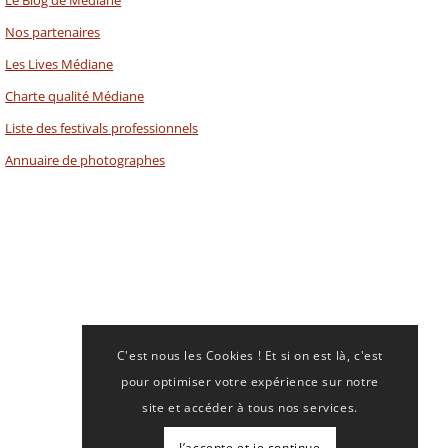
Le Blog de Médiane
Nos partenaires
Les Lives Médiane
Charte qualité Médiane
Liste des festivals professionnels
Annuaire de photographes
C'est nous les Cookies ! Et si on est là, c'est
pour optimiser votre expérience sur notre
site et accéder à tous nos services.
J’accepte et je continue