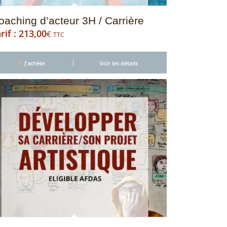
oaching d’acteur 3H / Carrière
213,00
€
TTC
5.00
J'achète
Voir les détails