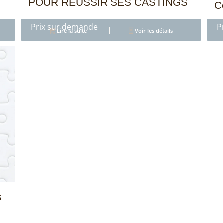
POUR REUSSIR SES CASTINGS
C
4.95
Lire la suite
Voir les détails
s