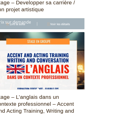
tage – Developper sa carrière /
n projet artistique
5.00
Lire la suite
Voir les détails
tage – L’anglais dans un
ontexte professionnel – Accent
nd Acting Training, Writing and