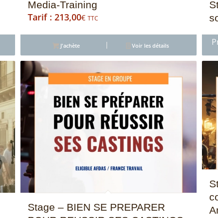
Media-Training
S
213,00
so
€
TTC
J'achète
Voir les détails
S
c
Stage – BIEN SE PREPARER
A